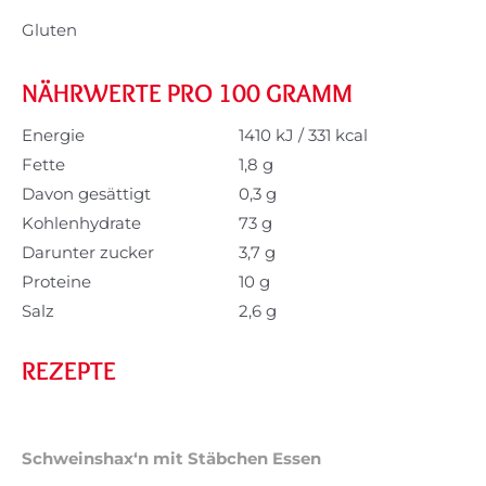
Gluten
NÄHRWERTE PRO 100 GRAMM
Energie
1410 kJ / 331 kcal
Fette
1,8 g
Davon gesättigt
0,3 g
Kohlenhydrate
73 g
Darunter zucker
3,7 g
Proteine
10 g
Salz
2,6 g
REZEPTE
Schweinshax‘n mit Stäbchen Essen